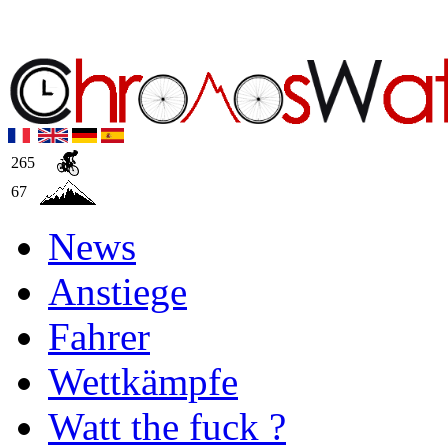
265
67
News
Anstiege
Fahrer
Wettkämpfe
Watt the fuck ?