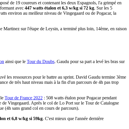
posé de 19 coureurs et contenant les deux Espagnols, l'a grimpé en
erformant avec
447 watts étalon et 6,3 w/kg si 72 kg
. Sur les 5
 watts environ au meilleur niveau de Vingegaard ou de Pogacar, la
e Martinez sur l'étape de Leysin, a terminé plus loin, 14ème, en raison
on
ainsi que le
Tour du Doubs
. Gaudu pour sa part a levé les bras sur
ouvé les ressources pour le battre au sprint. David Gaudu termine 3ème
nce de très haut niveau mais à la fin d'un parcours de 4h pas trop
 le
Tour de France 2022
: 508 watts étalon pour Pogacar pendant
e de Vingegaard. Après le col de Lo Port sur le Tour de Catalogne
gue (4h sans grand col en cours de parcours).
lon et 6,8 w/kg si 59kg
. C'est mieux que l'année dernière