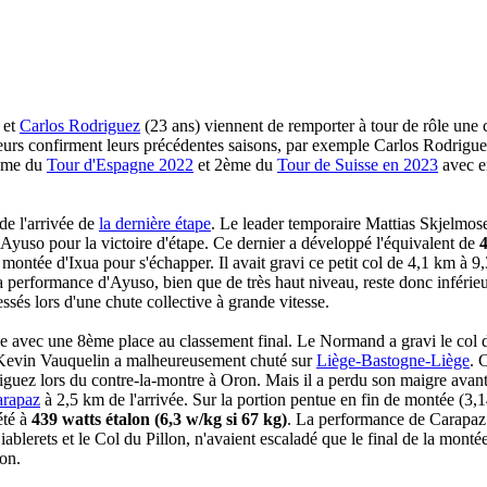
 et
Carlos Rodriguez
(23 ans) viennent de remporter à tour de rôle une 
urs confirment leurs précédentes saisons, par exemple Carlos Rodrigu
3ème du
Tour d'Espagne 2022
et 2ème du
Tour de Suisse en 2023
avec e
de l'arrivée de
la dernière étape
. Le leader temporaire Mattias Skjelmos
Ayuso pour la victoire d'étape. Ce dernier a développé l'équivalent de
4
te montée d'Ixua pour s'échapper. Il avait gravi ce petit col de 4,1 km
 performance d'Ayuso, bien que de très haut niveau, reste donc inférieur
ssés lors d'une chute collective à grande vitesse.
e avec une 8ème place au classement final. Le Normand a gravi le col d
Kevin Vauquelin a malheureusement chuté sur
Liège-Bastogne-Liège
. 
guez lors du contre-la-montre à Oron. Mais il a perdu son maigre avant
arapaz
à 2,5 km de l'arrivée. Sur la portion pentue en fin de montée (3
été à
439 watts étalon (6,3 w/kg si 67 kg)
. La performance de Carapaz 
iablerets et le Col du Pillon, n'avaient escaladé que le final de la monté
lon.