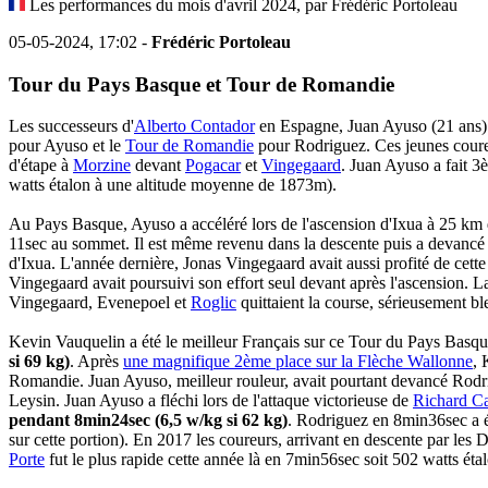
Les performances du mois d'avril 2024, par Frédéric Portoleau
05-05-2024, 17:02 -
Frédéric Portoleau
Tour du Pays Basque et Tour de Romandie
Les successeurs d'
Alberto Contador
en Espagne, Juan Ayuso (21 ans)
pour Ayuso et le
Tour de Romandie
pour Rodriguez. Ces jeunes coure
d'étape à
Morzine
devant
Pogacar
et
Vingegaard
. Juan Ayuso a fait 
watts étalon à une altitude moyenne de 1873m).
Au Pays Basque, Ayuso a accéléré lors de l'ascension d'Ixua à 25 km 
11sec au sommet. Il est même revenu dans la descente puis a devancé 
d'Ixua. L'année dernière, Jonas Vingegaard avait aussi profité de cet
Vingegaard avait poursuivi son effort seul devant après l'ascension. La
Vingegaard, Evenepoel et
Roglic
quittaient la course, sérieusement ble
Kevin Vauquelin a été le meilleur Français sur ce Tour du Pays Basqu
si 69 kg)
. Après
une magnifique 2ème place sur la Flèche Wallonne
, 
Romandie. Juan Ayuso, meilleur rouleur, avait pourtant devancé Rodri
Leysin. Juan Ayuso a fléchi lors de l'attaque victorieuse de
Richard C
pendant 8min24sec (6,5 w/kg si 62 kg)
. Rodriguez en 8min36sec a 
sur cette portion). En 2017 les coureurs, arrivant en descente par les D
Porte
fut le plus rapide cette année là en 7min56sec soit 502 watts éta