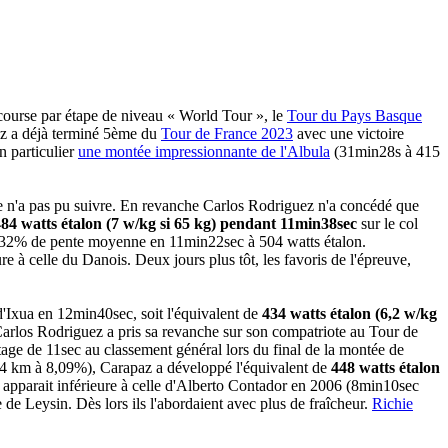
course par étape de niveau « World Tour », le
Tour du Pays Basque
ez a déjà terminé 5ème du
Tour de France 2023
avec une victoire
n particulier
une montée impressionnante de l'Albula
(31min28s à 415
e n'a pas pu suivre. En revanche Carlos Rodriguez n'a concédé que
84 watts étalon (7 w/kg si 65 kg) pendant 11min38sec
sur le col
 à 9,32% de pente moyenne en 11min22sec à 504 watts étalon.
e à celle du Danois. Deux jours plus tôt, les favoris de l'épreuve,
'Ixua en 12min40sec, soit l'équivalent de
434 watts étalon (6,2 w/kg
Carlos Rodriguez a pris sa revanche sur son compatriote au Tour de
age de 11sec au classement général lors du final de la montée de
,14 km à 8,09%), Carapaz a développé l'équivalent de
448 watts étalon
apparait inférieure à celle d'Alberto Contador en 2006 (8min10sec
e de Leysin. Dès lors ils l'abordaient avec plus de fraîcheur.
Richie