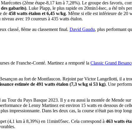
s Marécottes (2ème étape-8,17 km à 7,28%). Le groupe des favoris, com
 des gabarits)
. Luke Plapp, le plus rapide en 20min14sec, a été très p
me de
458 watts étalon et 6,45 w/kg
. Même si elle est inférieure de 20
u niveau avec 19 coureurs à 435 watts étalon.
ux classé, 8ème au classement final.
David Gaudu
, plus performant qu
ourses de Franche-Comté. Martinez a remporté la
Classic Grand Besanç
Besançon au fort de Montfaucon. Rejoint par Victor Langellotti, il a tr
sance estimée de 491 watts étalon (7,3 w/kg si 53 kg)
. Une performa
d au Tour du Pays Basque 2023. Il y a eu aussi la montée de Mende sur
performance de Lenny Martinez est environ 15 watts en dessous de cell
 plus impressionnante. Dans les deux cas, la course n'était pas trop lon
upet (4,1 km à 8,39%) en 11min05sec. Cela correspond à
463 watts éta
orables.