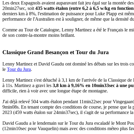
Les deux Espagnols avaient auparavant fait jeu égal sur la montée de
20min27sec, soit
435 watts étalon (entre 6,2 à 6,5 w/kg en fonction
derniers km à 8%, l'estimation de puissance pour Luke Plapp est mê
performance de l'Australien est à souligner, de même que la densité d
Comme au Tour de Catalogne, Lenny Martinez a été le Français le mie
de son contre-la-montre moins brillant.
Classique Grand Besançon et Tour du Jura
Lenny Martinez et David Gaudu ont dominé les débats sur les trois c
le
Tour du Jura
.
Lenny Martinez s'est détaché à 3,1 km de l'arrivée de la Classique de 
à 11s. Martinez a gravi les
3,8 km à 9,16% en 10min33sec à une puis
difficile, rien à voir avec une longue étape de montagne.
J'ai déjà relevé 504 watts étalon pendant 11min22sec pour Vingegaar
9min08s. En tenant compte des conditions de course, je pense que la 
2023 (459 watts étalon sur 24min37sec), il s'agit de sa performance la
David Gaudu a le lendemain sur le Tour du Jura escaladé le Mont Po
(12min10sec pour Vauquelin) mais avec des conditions méteo plus fav