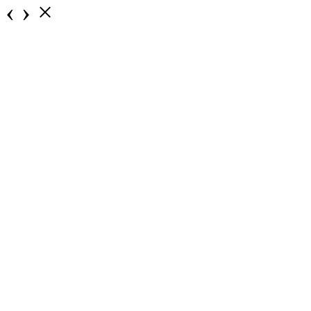
‹
›
×