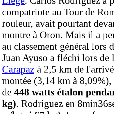
Liège
. Carlos Rodriguez a p
compatriote au Tour de Rom
rouleur, avait pourtant dev
montre à Oron. Mais il a p
au classement général lors d
Juan Ayuso a fléchi lors de 
Carapaz
à 2,5 km de l'arrivé
montée (3,14 km à 8,09%), 
de
448 watts étalon pendan
kg)
. Rodriguez en 8min36se