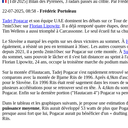
[TdF2025] Bilan des Pyrénées, 3 radars passés au crible. Par Frédé
22-07-2025, 08:58 -
Frédéric Portoleau
Tadej Pogacar
et son équipe UAE dominent les débats sur ce Tour de 
7min53sec sur
Florian Lipowitz
. Il a déjà remporté quatre étapes, 
Tim Wellens a aussi triomphé à Carcassonne. Le seul écueil fut sa ch
Le Slovène a marqué les esprits sur ses deux victoires au sommet. À
également, a résisté un peu en terminant à 36sec. Les autres coureu
depuis 2021, il a perdu 2min10sec sur Pogacar sur cette montée. À
Su
du sommet, sans pouvoir le lâcher et il s'est fait distancer au sprint à l'
Florian Lipowitz, 24 ans, occupe la troisième marche du podium mais 
Sur la montée d'Hautacam, Tadej Pogacar s'est rapidement retrouvé se
comparons avec la montée de Bjarne Riis de 1996. Après 4,9km d'ascen
pour le Slovène. En 1996 Riis était resté sagement dans les roues de 
plusieurs accélérations pour se retrouver seul en tête. À 4,6km du so
Pogacar. Enfin sur la dernière portion ("Hautacam 4") Pogacar va per
Dans le tableau et les graphiques suivants, je propose une estimation
puissance moyenne
, Riis aurait développé 53 watts de plus que Pog
presque aussi fort que lui, Pogacar aurait pu bénéficier d'un « drafting
Riis.