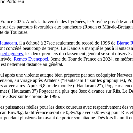
ric Portoleau
France 2025. Après la traversée des Pyrénées, le Slovène possède au 
deux sur des parcours favorables aux puncheurs (Rouen et Mûr-de-Bretag
ute de Toulouse.
Hautacam
, il a échoué à 27sec seulement du record de 1996 de
Bjarne R
rs ont concédé beaucoup de temps. Le Danois a marqué le pas à Hautaca
perbagnères
, les deux premiers du classement général se sont observés
arrivée.
Remco Evenepoel
, 3ème du Tour de France en 2024, en méform
est nettement distancé au général.
ul après une violente attaque bien préparée par son coéquipier Narvaez
sion, au virage après Artalens ("Hautacam 1" sur les graphiques), Pog
ses adversaires. Après 6,8km de montée ("Hautacam 2"), Pogacar a encor
mmet ("Hautacam 3") Pogacar n'a plus que 3sec d'avance sur Riis. Le Dan
dre 30sec sur le chrono de 1996.
 des puissances réelles pour les deux coureurs avec respectivement des 
acar. Enw/kg, la différence serait de 0,3w/kg avec 6,95w/kg pour Riis 
 » pendant plusieurs km avant de porter son attaque. Dès lors il aurait eu