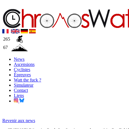
265
67
News
Ascensions
Cyclistes
Épreuves
Watt the fuck ?
Simulateur
Contact
Liens
Revenir aux news