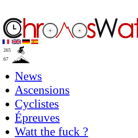
265
67
News
Ascensions
Cyclistes
Épreuves
Watt the fuck ?