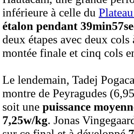
inférieure à celle du
Plateau
étalon pendant 39min57se
deux étapes avec deux cols à
montée finale et cinq cols e
Le lendemain, Tadej Pogacar 
montre de Peyragudes (6,9
soit une
puissance moyenne
7,25w/kg
. Jonas Vingegaar
sur ce final et à développé
7