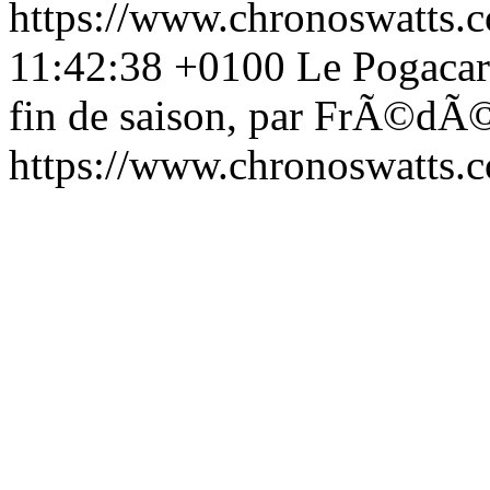
https://www.chronoswatts.
11:42:38 +0100
Le Pogacar
fin de saison, par FrÃ©dÃ©
https://www.chronoswatts.