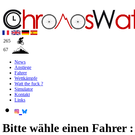
265
67
News
Anstiege
Fahrer
Wettkämpfe
Watt the fuck ?
Simulator
Kontakt
Links
Bitte wähle einen Fahrer :