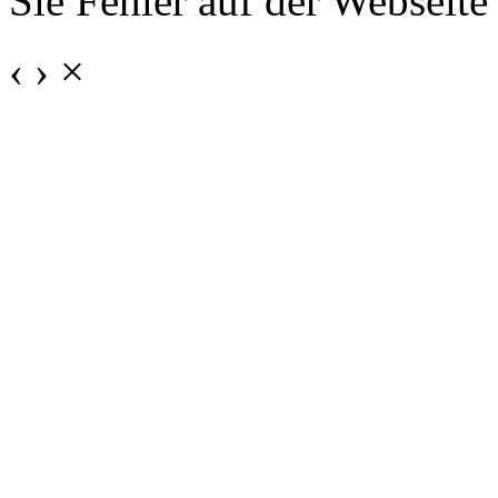
Sie Fehler auf der Webseite
‹
›
×