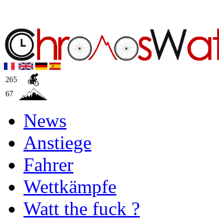
265
67
News
Anstiege
Fahrer
Wettkämpfe
Watt the fuck ?