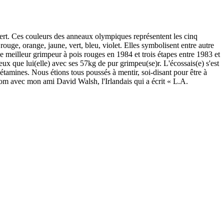
vert. Ces couleurs des anneaux olympiques représentent les cinq
uge, orange, jaune, vert, bleu, violet. Elles symbolisent entre autre
 de meilleur grimpeur à pois rouges en 1984 et trois étapes entre 1983 et
ux que lui(elle) avec ses 57kg de pur grimpeu(se)r. L'écossais(e) s'est
hétamines. Nous étions tous poussés à mentir, soi-disant pour être à
.com avec mon ami David Walsh, l'Irlandais qui a écrit « L.A.