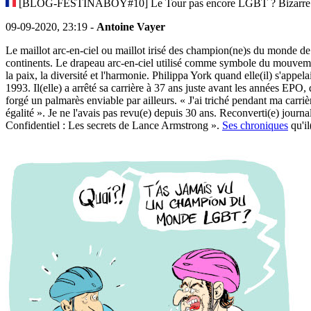
[BLOG-FESTINABOY#10] Le Tour pas encore LGBT ? Bizarre
09-09-2020, 23:19 -
Antoine Vayer
Le maillot arc-en-ciel ou maillot irisé des champion(ne)s du monde de
continents. Le drapeau arc-en-ciel utilisé comme symbole du mouvement 
la paix, la diversité et l'harmonie. Philippa York quand elle(il) s'appe
1993. Il(elle) a arrêté sa carrière à 37 ans juste avant les années EPO
forgé un palmarès enviable par ailleurs. « J'ai triché pendant ma carri
égalité ». Je ne l'avais pas revu(e) depuis 30 ans. Reconverti(e) jour
Confidentiel : Les secrets de Lance Armstrong ».
Ses chroniques
qu'il