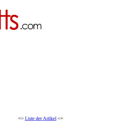
=>
Liste der Artikel
<=