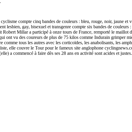
.
 cyclisme compte cinq bandes de couleurs : bleu, rouge, noir, jaune et 
lesbien, gay, bisexuel et transgenre compte six bandes de couleurs : ro
lait Robert Millar a participé à onze tours de France, remporté le maillot
, qui ont vu des coureurs de plus de 75 kilos comme Indurain grimper mie
ère comme tous les autres avec les corticoïdes, les anabolisants, les amp
naliste, elle couvre le Tour pour le fameux site anglophone cyclingnews
(elle) a commencé à faire dès ses 28 ans en activité sont acides et justes.