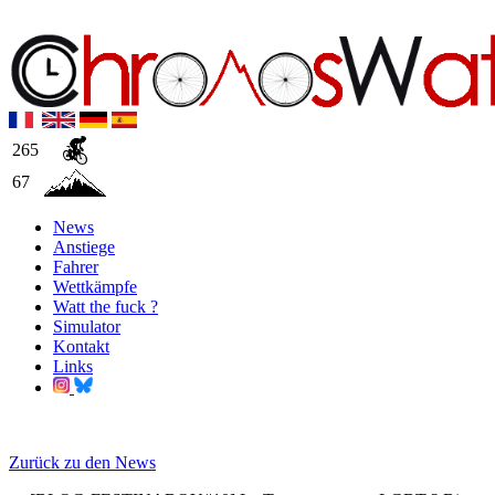
265
67
News
Anstiege
Fahrer
Wettkämpfe
Watt the fuck ?
Simulator
Kontakt
Links
Zurück zu den News