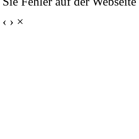
Sie Fehler auf der Webseite
‹
›
×