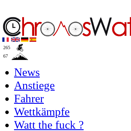
265
67
News
Anstiege
Fahrer
Wettkämpfe
Watt the fuck ?