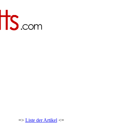
=>
Liste der Artikel
<=