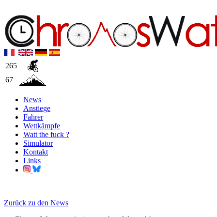
265
67
News
Anstiege
Fahrer
Wettkämpfe
Watt the fuck ?
Simulator
Kontakt
Links
Zurück zu den News