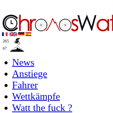
265
67
News
Anstiege
Fahrer
Wettkämpfe
Watt the fuck ?