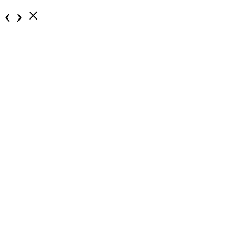
‹
›
×