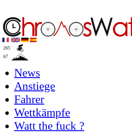
265
67
News
Anstiege
Fahrer
Wettkämpfe
Watt the fuck ?