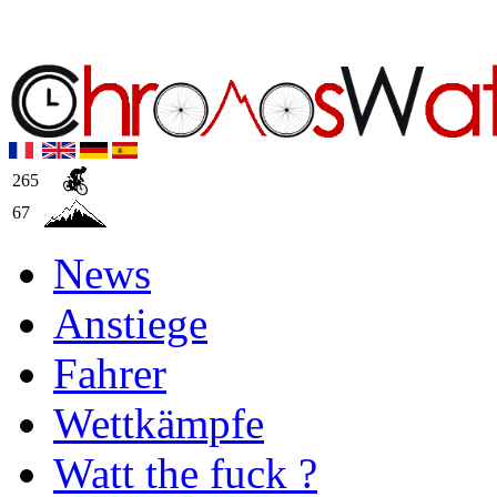
265
67
News
Anstiege
Fahrer
Wettkämpfe
Watt the fuck ?