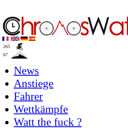
265
67
News
Anstiege
Fahrer
Wettkämpfe
Watt the fuck ?