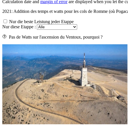
Calculation date and
margin of error
are displayed when you let the cu
2021: Addition des temps et watts pour les cols de Romme (où Pogacar 
Nur die beste Leistung jeder Etappe
Nur diese Etappe :
Pas de Watts sur l'ascension du Ventoux, pourquoi ?