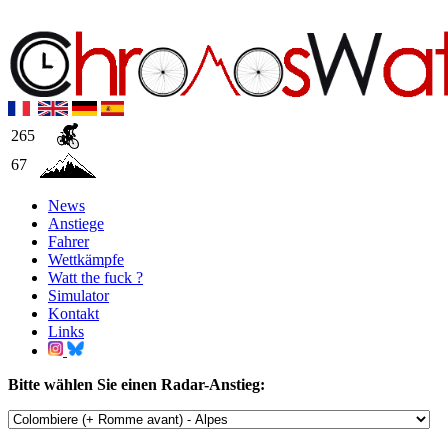
265
67
News
Anstiege
Fahrer
Wettkämpfe
Watt the fuck ?
Simulator
Kontakt
Links
Bitte wählen Sie einen Radar-Anstieg: