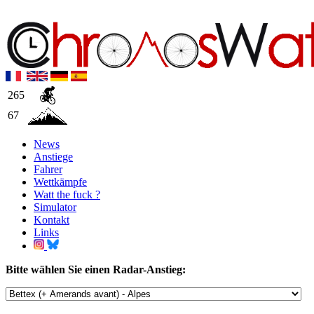
265
67
News
Anstiege
Fahrer
Wettkämpfe
Watt the fuck ?
Simulator
Kontakt
Links
Bitte wählen Sie einen Radar-Anstieg: