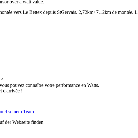
rsor over a watt value.
montée vers Le Bettex depuis StGervais. 2,72km+7.12km de montée. La pa
 ?
 vous pouvez connaître votre performance en Watts.
 d'arrivée !
 und seinem Team
auf der Webseite finden