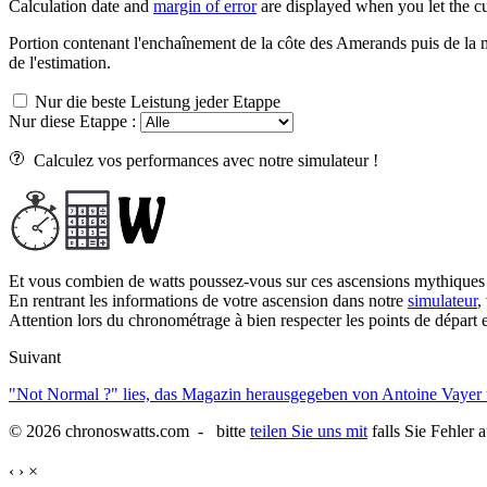
Calculation date and
margin of error
are displayed when you let the cu
Portion contenant l'enchaînement de la côte des Amerands puis de la 
de l'estimation.
Nur die beste Leistung jeder Etappe
Nur diese Etappe :
Calculez vos performances avec notre simulateur !
Et vous combien de watts poussez-vous sur ces ascensions mythiques
En rentrant les informations de votre ascension dans notre
simulateur
,
Attention lors du chronométrage à bien respecter les points de départ et
Suivant
"Not Normal ?" lies, das Magazin herausgegeben von Antoine Vayer
© 2026 chronoswatts.com - bitte
teilen Sie uns mit
falls Sie Fehler 
‹
›
×