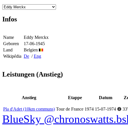
Infos
Name
Eddy Merckx
Geboren
17-06-1945
Land
Belgien
Wikipédia
De
/
Eng
Leistungen (Anstieg)
Anstieg
Etappe
Datum
Ze
Pla d'Adet (10km communs)
Tour de France 1974
15-07-1974
33
BlueSky @chronoswatts.bsk