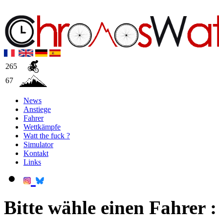
265
67
News
Anstiege
Fahrer
Wettkämpfe
Watt the fuck ?
Simulator
Kontakt
Links
Bitte wähle einen Fahrer :