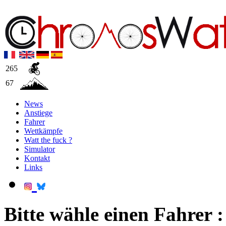
265
67
News
Anstiege
Fahrer
Wettkämpfe
Watt the fuck ?
Simulator
Kontakt
Links
Bitte wähle einen Fahrer :