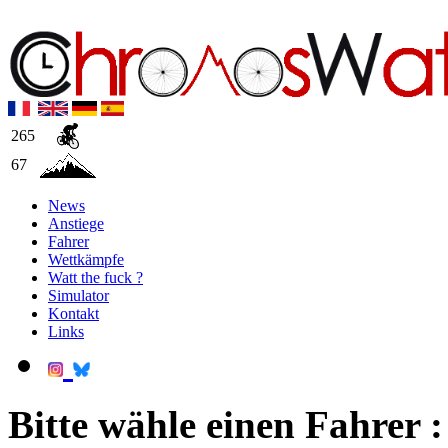
265
67
News
Anstiege
Fahrer
Wettkämpfe
Watt the fuck ?
Simulator
Kontakt
Links
Bitte wähle einen Fahrer :