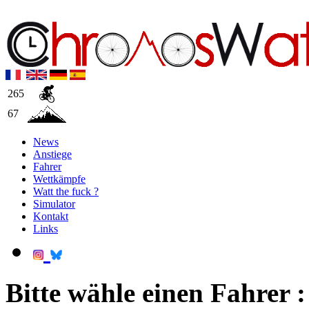
265
67
News
Anstiege
Fahrer
Wettkämpfe
Watt the fuck ?
Simulator
Kontakt
Links
Bitte wähle einen Fahrer :