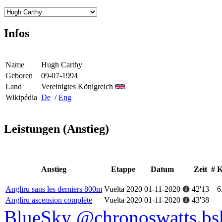
Infos
Name
Hugh Carthy
Geboren
09-07-1994
Land
Vereinigtes Königreich
Wikipédia
De
/
Eng
Leistungen (Anstieg)
Anstieg
Etappe
Datum
Zeit
#
K
Angliru sans les derniers 800m
Vuelta 2020
01-11-2020
42'13
6
Angliru ascension complète
Vuelta 2020
01-11-2020
43'38
BlueSky @chronoswatts.bsk