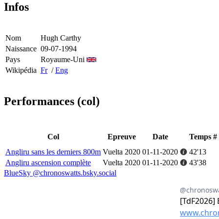
Infos
Nom
Hugh Carthy
Naissance
09-07-1994
Pays
Royaume-Uni
Wikipédia
Fr
/
Eng
Performances (col)
Col
Epreuve
Date
Temps
#
Angliru sans les derniers 800m
Vuelta 2020
01-11-2020
42'13
Angliru ascension complète
Vuelta 2020
01-11-2020
43'38
BlueSky @chronoswatts.bsky.social