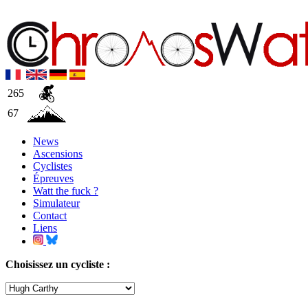
265
67
News
Ascensions
Cyclistes
Épreuves
Watt the fuck ?
Simulateur
Contact
Liens
Choisissez un cycliste :