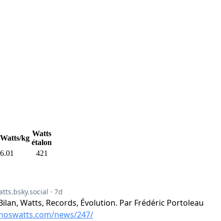
Watts
Watts/kg
étalon
6.01
421