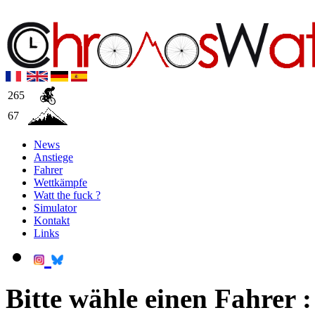
265
67
News
Anstiege
Fahrer
Wettkämpfe
Watt the fuck ?
Simulator
Kontakt
Links
Bitte wähle einen Fahrer :