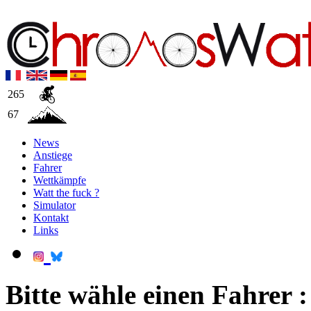
265
67
News
Anstiege
Fahrer
Wettkämpfe
Watt the fuck ?
Simulator
Kontakt
Links
Bitte wähle einen Fahrer :