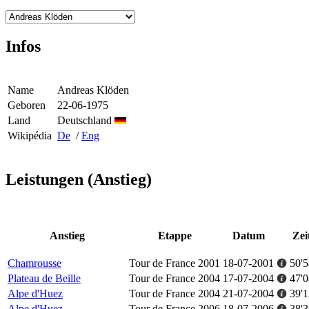
Infos
Name
Andreas Klöden
Geboren
22-06-1975
Land
Deutschland
Wikipédia
De
/
Eng
Leistungen (Anstieg)
Anstieg
Etappe
Datum
Zei
Chamrousse
Tour de France 2001
18-07-2001
50'5
Plateau de Beille
Tour de France 2004
17-07-2004
47'0
Alpe d'Huez
Tour de France 2004
21-07-2004
39'1
Alpe d'Huez
Tour de France 2006
18-07-2006
38'3