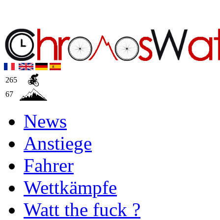
265
67
News
Anstiege
Fahrer
Wettkämpfe
Watt the fuck ?