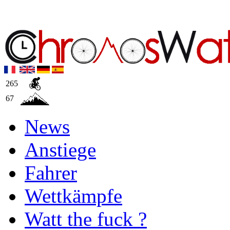
265
67
News
Anstiege
Fahrer
Wettkämpfe
Watt the fuck ?