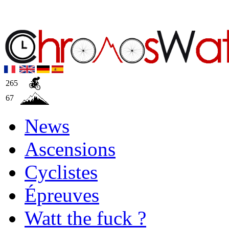
265
67
News
Ascensions
Cyclistes
Épreuves
Watt the fuck ?