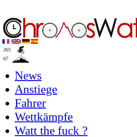
265
67
News
Anstiege
Fahrer
Wettkämpfe
Watt the fuck ?