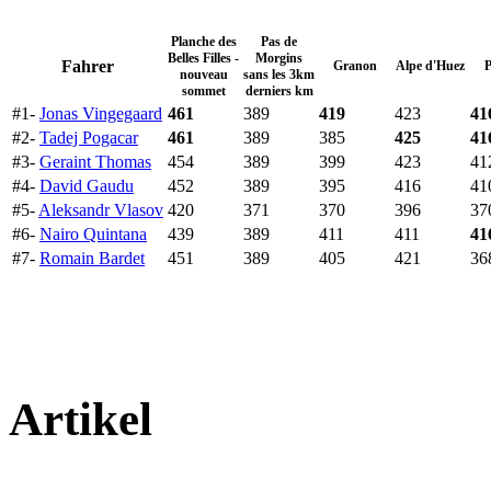
Planche des
Pas de
Belles Filles -
Morgins
Fahrer
Granon
Alpe d'Huez
P
nouveau
sans les 3km
sommet
derniers km
#1-
Jonas Vingegaard
461
389
419
423
41
#2-
Tadej Pogacar
461
389
385
425
41
#3-
Geraint Thomas
454
389
399
423
41
#4-
David Gaudu
452
389
395
416
41
#5-
Aleksandr Vlasov
420
371
370
396
37
#6-
Nairo Quintana
439
389
411
411
41
#7-
Romain Bardet
451
389
405
421
36
Artikel