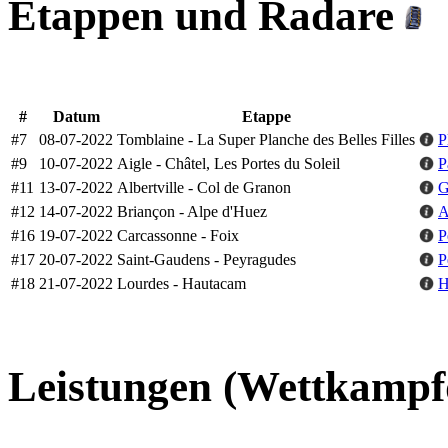
Etappen und Radare
#
Datum
Etappe
#7
08-07-2022
Tomblaine - La Super Planche des Belles Filles
P
#9
10-07-2022
Aigle - Châtel, Les Portes du Soleil
P
#11
13-07-2022
Albertville - Col de Granon
G
#12
14-07-2022
Briançon - Alpe d'Huez
A
#16
19-07-2022
Carcassonne - Foix
P
#17
20-07-2022
Saint-Gaudens - Peyragudes
P
#18
21-07-2022
Lourdes - Hautacam
H
Leistungen (Wettkampf