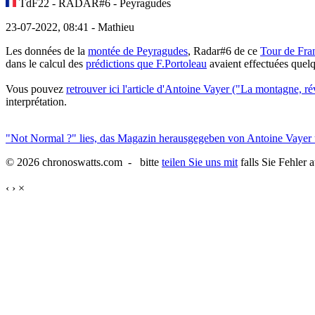
TdF22 - RADAR#6 - Peyragudes
23-07-2022, 08:41 - Mathieu
Les données de la
montée de Peyragudes
, Radar#6 de ce
Tour de Fra
dans le calcul des
prédictions que F.Portoleau
avaient effectuées quelq
Vous pouvez
retrouver ici l'article d'Antoine Vayer ("La monta
interprétation.
"Not Normal ?" lies, das Magazin herausgegeben von Antoine Vayer
© 2026 chronoswatts.com - bitte
teilen Sie uns mit
falls Sie Fehler 
‹
›
×