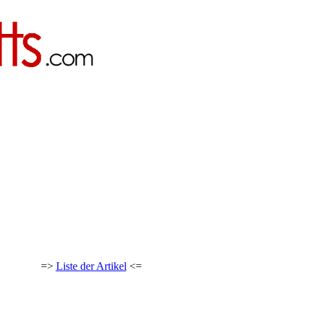
=>
Liste der Artikel
<=