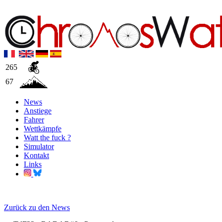
265
67
News
Anstiege
Fahrer
Wettkämpfe
Watt the fuck ?
Simulator
Kontakt
Links
Zurück zu den News