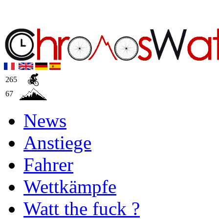
265
67
News
Anstiege
Fahrer
Wettkämpfe
Watt the fuck ?