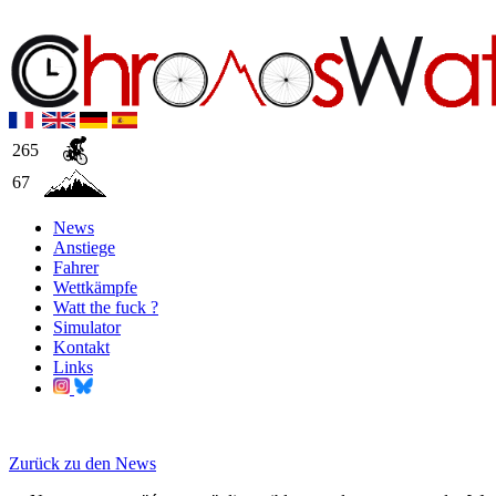
265
67
News
Anstiege
Fahrer
Wettkämpfe
Watt the fuck ?
Simulator
Kontakt
Links
Zurück zu den News