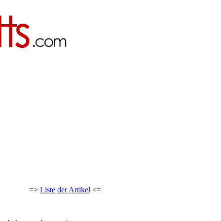
=>
Liste der Artikel
<=