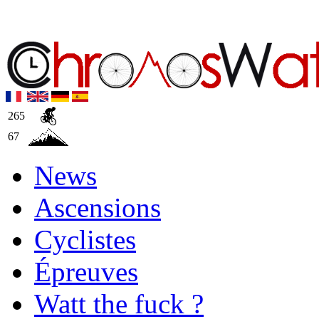
265
67
News
Ascensions
Cyclistes
Épreuves
Watt the fuck ?