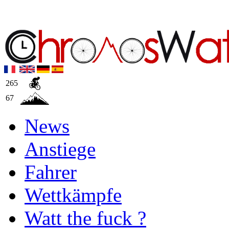
265
67
News
Anstiege
Fahrer
Wettkämpfe
Watt the fuck ?