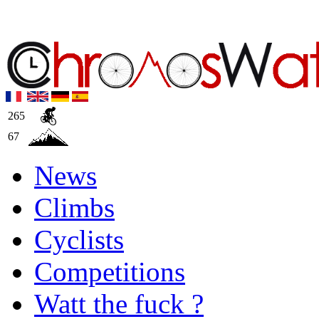
265
67
News
Climbs
Cyclists
Competitions
Watt the fuck ?