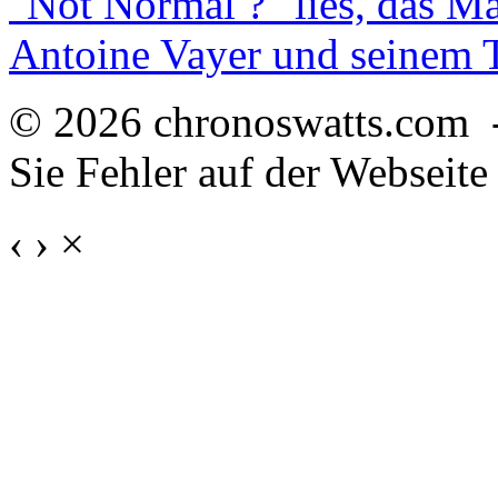
"Not Normal ?" lies, das M
Antoine Vayer und seinem
© 2026 chronoswatts.com 
Sie Fehler auf der Webseite
‹
›
×