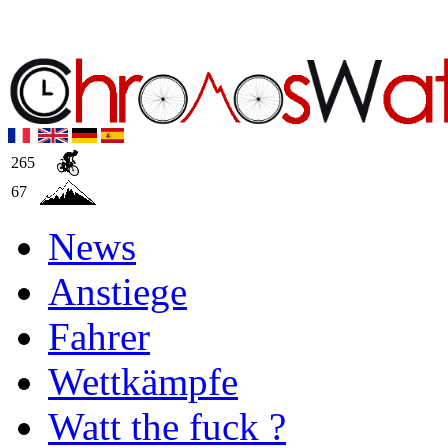
265
67
News
Anstiege
Fahrer
Wettkämpfe
Watt the fuck ?