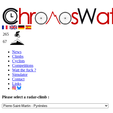
265
67
News
Climbs
Cyclists
Competitions
Watt the fuck ?
Simulator
Contact
Links
Please select a radar-climb :