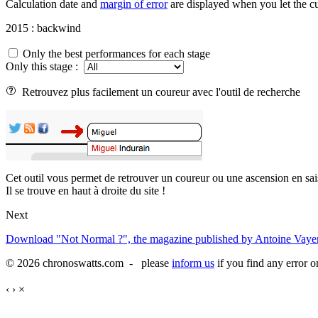
Calculation date and
margin of error
are displayed when you let the cu
2015 : backwind
Only the best performances for each stage
Only this stage :
Retrouvez plus facilement un coureur avec l'outil de recherche
Cet outil vous permet de retrouver un coureur ou une ascension en sai
Il se trouve en haut à droite du site !
Next
Download "Not Normal ?", the magazine published by Antoine Vayer
© 2026 chronoswatts.com - please
inform us
if you find any error o
‹
›
×