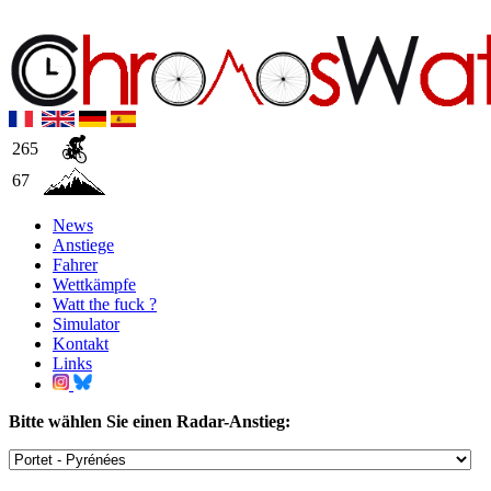
265
67
News
Anstiege
Fahrer
Wettkämpfe
Watt the fuck ?
Simulator
Kontakt
Links
Bitte wählen Sie einen Radar-Anstieg: