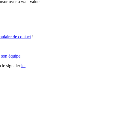
rsor over a watt value.
mulaire de contact
!
 son équipe
 le signaler
ici