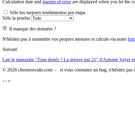
Calculation date and
margin of error
are displayed when you let the cu
Sólo los mejores rendimientos por etapa
Sólo la prueba
Il manque des données ?
N'hésitez pas à soumettre vos propres mesures et calculs via notre
for
Suivant
Lire le magazine "Tous dopés ? La preuve par 21" d'Antoine Vayer et
© 2026 chronoswatts.com - si vous constatez un bug, n'hésitez pas à
‹
›
×