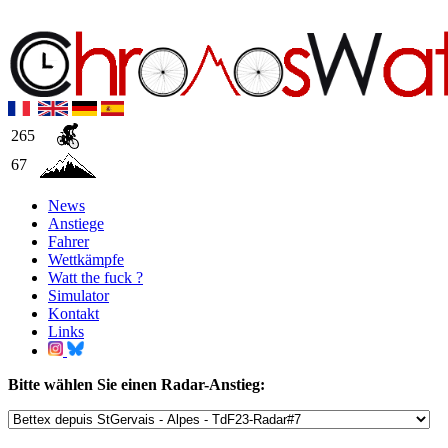
265
67
News
Anstiege
Fahrer
Wettkämpfe
Watt the fuck ?
Simulator
Kontakt
Links
Bitte wählen Sie einen Radar-Anstieg: