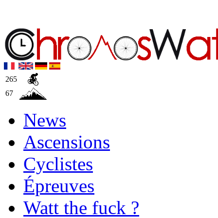
265
67
News
Ascensions
Cyclistes
Épreuves
Watt the fuck ?