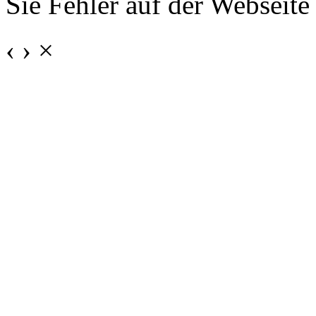
Sie Fehler auf der Webseite
‹
›
×