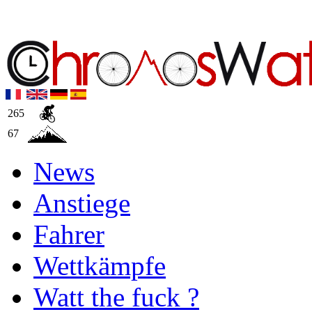
265
67
News
Anstiege
Fahrer
Wettkämpfe
Watt the fuck ?