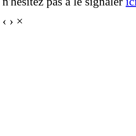
n'hésitez pas à le signaler
ic
‹
›
×