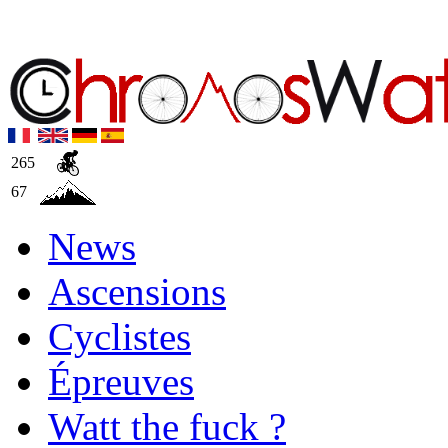
265
67
News
Ascensions
Cyclistes
Épreuves
Watt the fuck ?