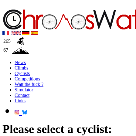
265
67
News
Climbs
Cyclists
Competitions
Watt the fuck ?
Simulator
Contact
Links
Please select a cyclist: