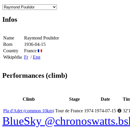
Infos
Name
Raymond Poulidor
Born
1936-04-15
Country
France
Wikipédia
Fr
/
Eng
Performances (climb)
Climb
Stage
Date
Ti
Pla d'Adet (common 10km)
Tour de France 1974
1974-07-15
32'
BlueSky @chronoswatts.bsk