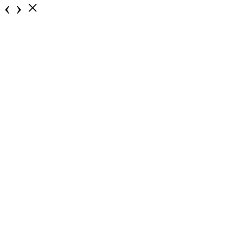
‹
›
×