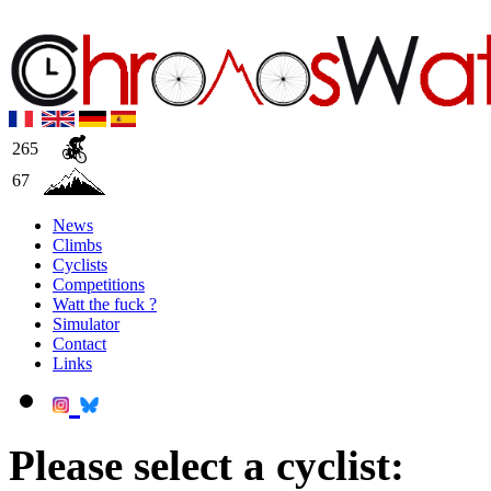
265
67
News
Climbs
Cyclists
Competitions
Watt the fuck ?
Simulator
Contact
Links
Please select a cyclist: