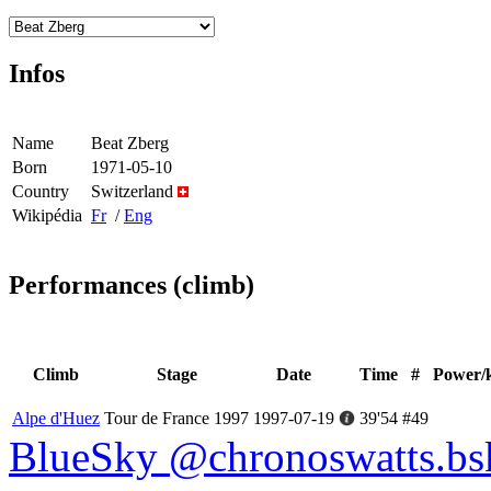
Infos
Name
Beat Zberg
Born
1971-05-10
Country
Switzerland
Wikipédia
Fr
/
Eng
Performances (climb)
Climb
Stage
Date
Time
#
Power/
Alpe d'Huez
Tour de France 1997
1997-07-19
39'54
#49
BlueSky @chronoswatts.bsk