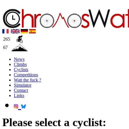
265
67
News
Climbs
Cyclists
Competitions
Watt the fuck ?
Simulator
Contact
Links
Please select a cyclist: