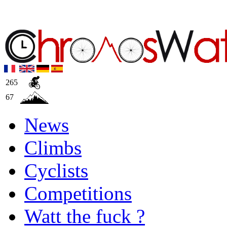
265
67
News
Climbs
Cyclists
Competitions
Watt the fuck ?