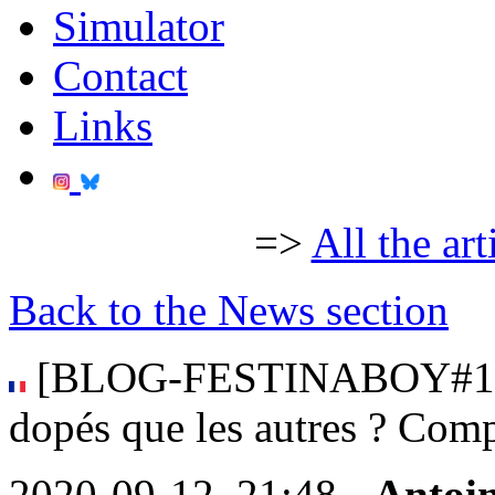
Simulator
Contact
Links
=>
All the art
Back to the News section
[BLOG-FESTINABOY#14] L
dopés que les autres ? Comp
2020-09-12, 21:48 -
Antoi