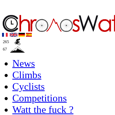
265
67
News
Climbs
Cyclists
Competitions
Watt the fuck ?